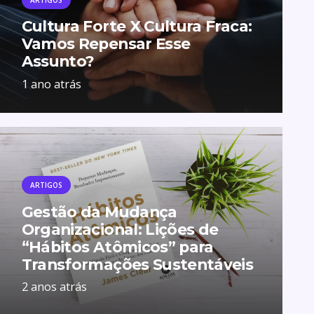
Cultura Forte X Cultura Fraca:
Vamos Repensar Esse
Assunto?
1 ano atrás
ARTIGOS
Gestão da Mudança
Organizacional: Lições de
“Hábitos Atômicos” para
Transformações Sustentáveis
2 anos atrás