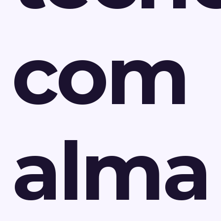
com
alma