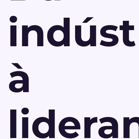
indúst
à
lidera