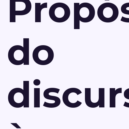
Propós
do
discur