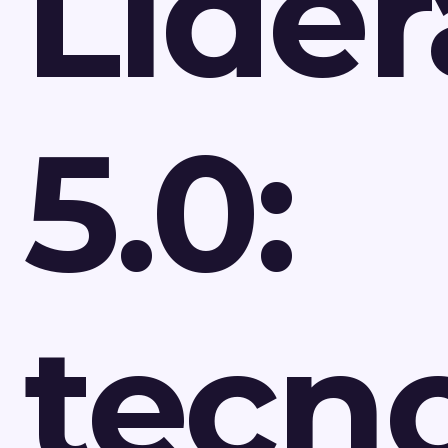
Lide
5.0:
tecn