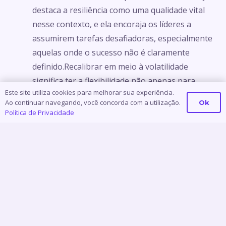
destaca a resiliência como uma qualidade vital
nesse contexto, e ela encoraja os líderes a
assumirem tarefas desafiadoras, especialmente
aquelas onde o sucesso não é claramente
definido.Recalibrar em meio à volatilidade
significa ter a flexibilidade não apenas para
Este site utiliza cookies para melhorar sua experiência.
reagir a mudanças imprevistas, mas também
Ao continuar navegando, você concorda com a utilização.
Ok
para antecipar e se adaptar proativamente a
Política de Privacidade
novas circunstâncias.Isso requer uma
disposição constante para reavaliar estratégias,
repensar abordagens e aprender com as
experiências, criando uma mentalidade
organizacional resiliente.Assumir tarefas
desafiadoras, onde os parâmetros de sucesso
não estão rigidamente delineados, é uma
estratégia sugerida por Hill para o cultivo da