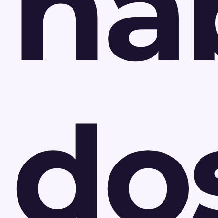
ha
do