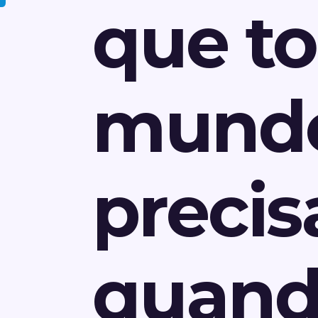
que t
mund
precis
quand