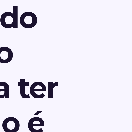
odo
o
a ter
o é