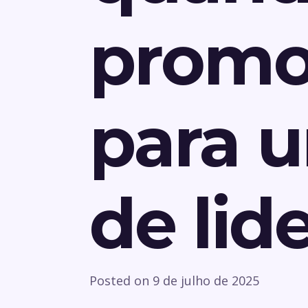
promo
para 
de lid
Posted on
9 de julho de 2025