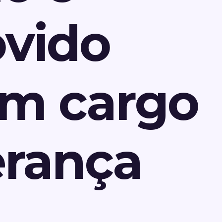
vido
um cargo
erança