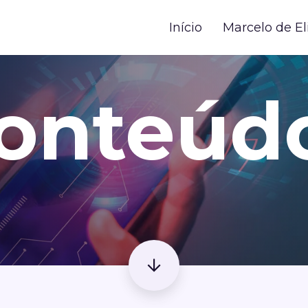
Início
Marcelo de El
onteúd