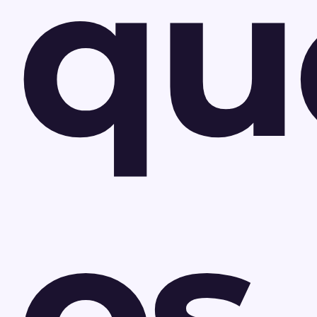
qu
os