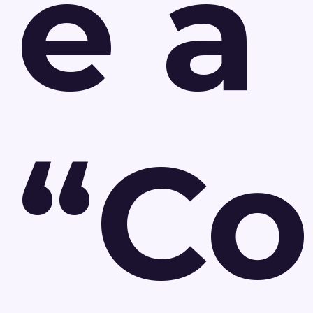
e a
“Co