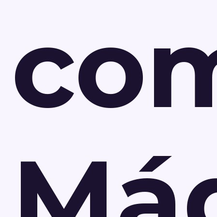
co
Má