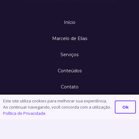
Início
Marcelo de Elias
Serviços
Conteúdos
Contato
Este site utiliza cookies para melhorar sua experiência.
Política de Privacidade
Ao continuar navegando, você concorda com a utilização.
Ok
Política de Privacidade