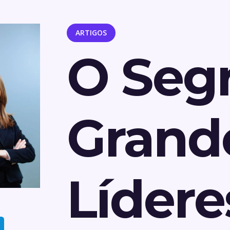
ARTIGOS
O Seg
Grand
Lídere