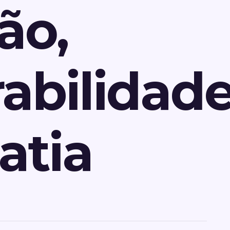
ão,
abilidad
atia