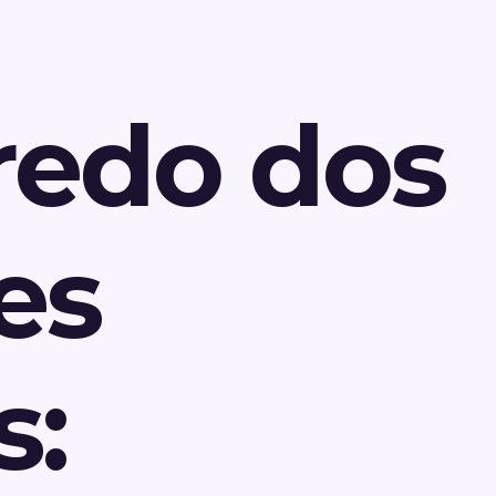
redo dos
es
s: