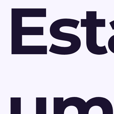
Est
u