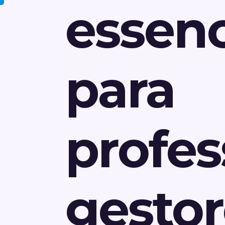
essenc
para
profes
gestor