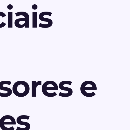
iais
sores e
es