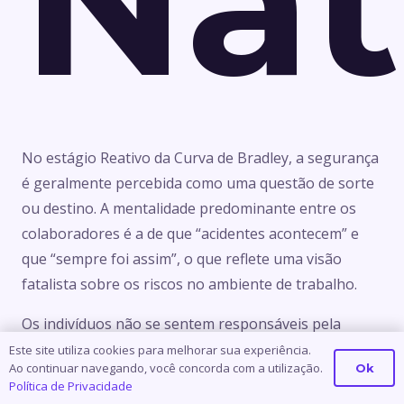
Nat
No estágio Reativo da Curva de Bradley, a segurança
é geralmente percebida como uma questão de sorte
ou destino. A mentalidade predominante entre os
colaboradores é a de que “acidentes acontecem” e
que “sempre foi assim”, o que reflete uma visão
fatalista sobre os riscos no ambiente de trabalho.
Os indivíduos não se sentem responsáveis pela
própria segurança, tampouco pela dos colegas, e a
Este site utiliza cookies para melhorar sua experiência.
Ao continuar navegando, você concorda com a utilização.
Ok
responsabilidade pelos incidentes é frequentemente
Política de Privacidade
atribuída a fatores externos, como o ambiente físico,