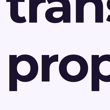
tra
prop