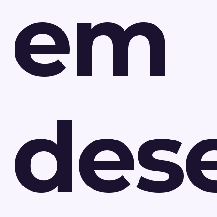
em
des