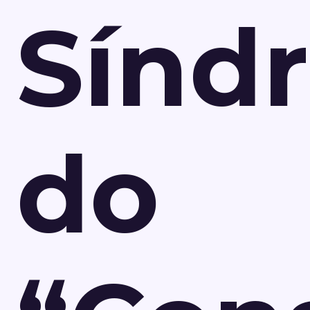
Sínd
do