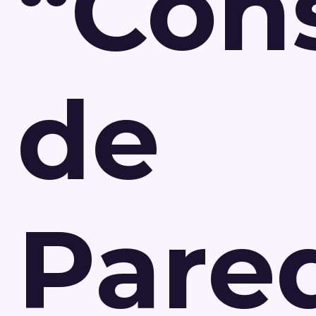
“Con
de
Pare