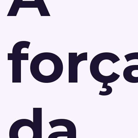
forç
da