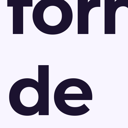
for
de