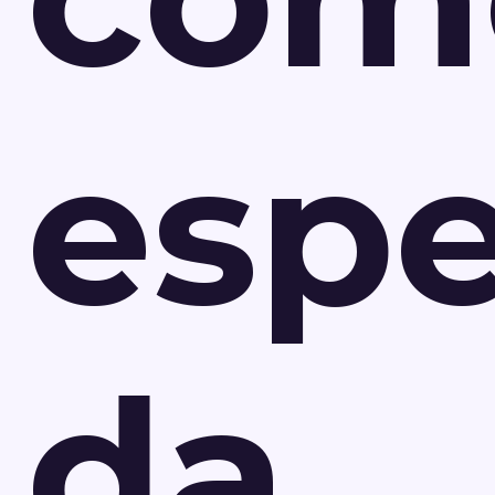
esp
da