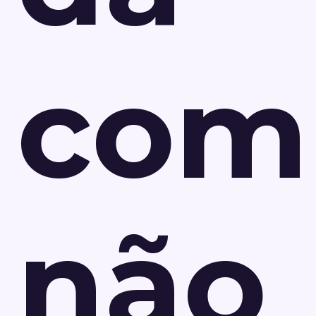
com
não