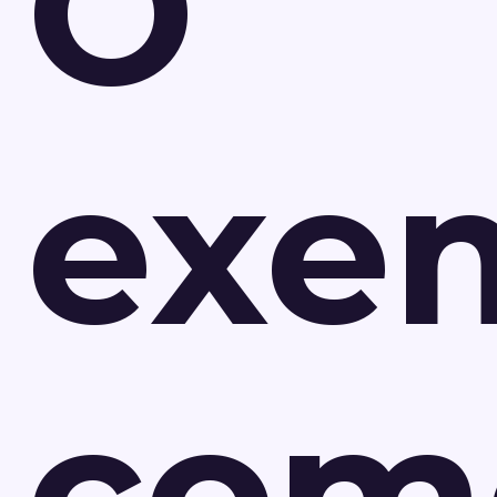
O
exe
com