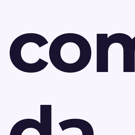
co
da