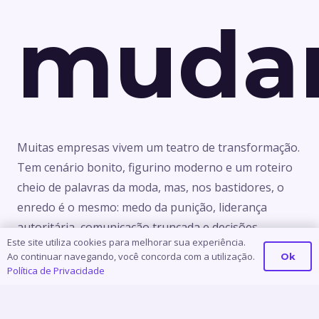
muda
Muitas empresas vivem um teatro de transformação.
Tem cenário bonito, figurino moderno e um roteiro
cheio de palavras da moda, mas, nos bastidores, o
enredo é o mesmo: medo da punição, liderança
autoritária, comunicação truncada e decisões
Este site utiliza cookies para melhorar sua experiência.
tomadas por conveniência.
Ao continuar navegando, você concorda com a utilização.
Ok
Política de Privacidade
O mais curioso é que o público interno percebe. Os
colaboradores sabem quando é espetáculo e quando
é verdade. Eles sentem a diferença entre “somos