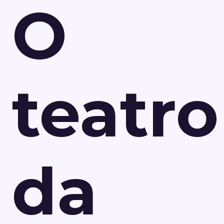
O
teatro
da