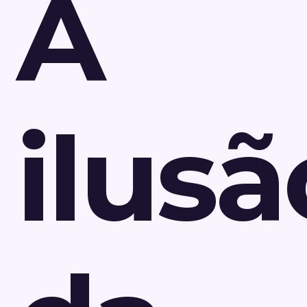
A
ilusã