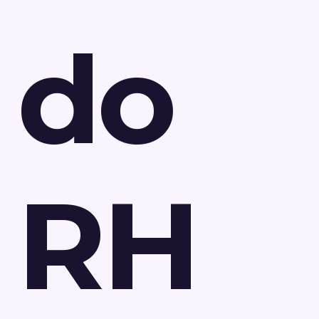
do
RH