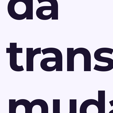
da
tran
mud