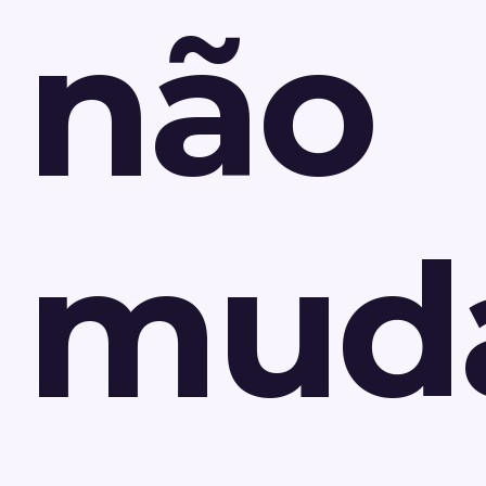
não
mud