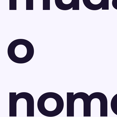
o
nom