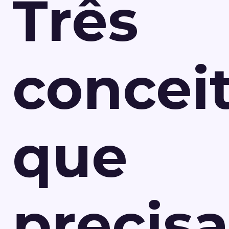
Três
concei
que
precis