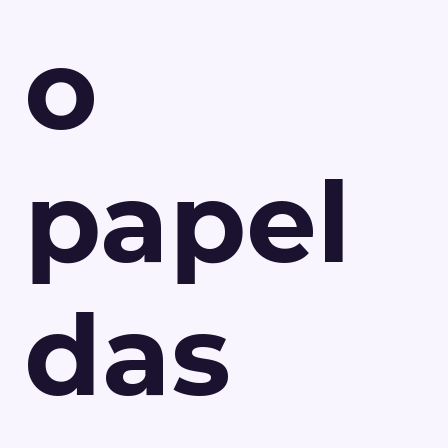
o
papel
das