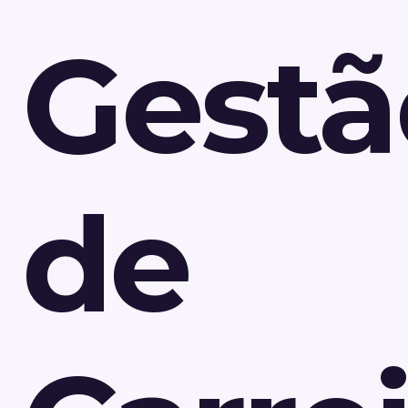
Gestã
de