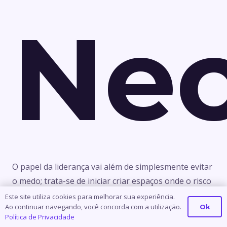
Nec
O papel da liderança vai além de simplesmente evitar
o medo; trata-se de iniciar criar espaços onde o risco
de se expressar não é punido, mas incentivado. O
Este site utiliza cookies para melhorar sua experiência.
Ao continuar navegando, você concorda com a utilização.
Ok
processo de transição da liderança pelo medo para a
Política de Privacidade
liderança pela segurança envolve um profundo