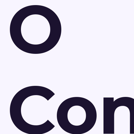
O
Con