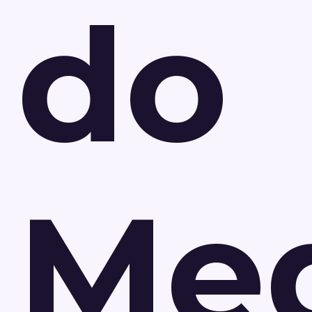
do
Me